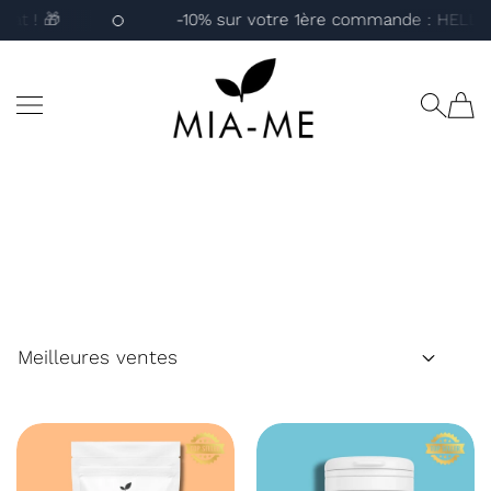
at ! 🎁
-10% sur votre 1ère commande : HELLO1
ALLER AU CONTENU
MIA-ME